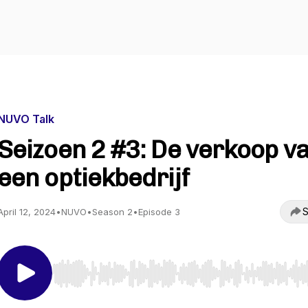
NUVO Talk
Seizoen 2 #3: De verkoop v
een optiekbedrijf
S
April 12, 2024
•
NUVO
•
Season 2
•
Episode 3
Use Left/Right to seek, Home/End to jump to start o