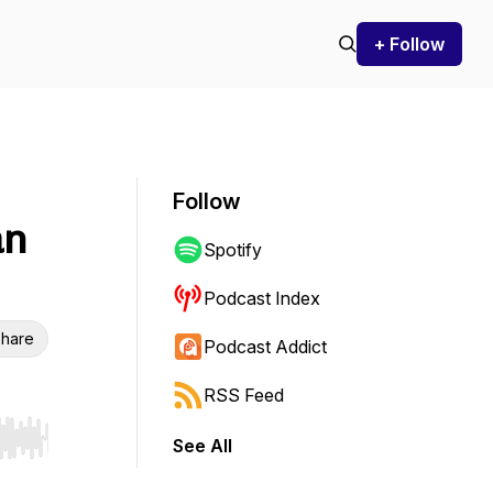
+ Follow
Follow
an
Spotify
Podcast Index
hare
Podcast Addict
RSS Feed
See All
r end. Hold shift to jump forward or backward.